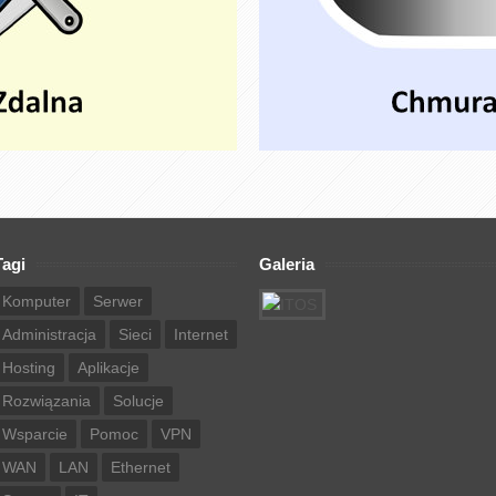
Tagi
Galeria
Komputer
Serwer
Administracja
Sieci
Internet
Hosting
Aplikacje
Rozwiązania
Solucje
Wsparcie
Pomoc
VPN
WAN
LAN
Ethernet