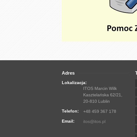
Adres
Lokalizacja:
ITOS Marcin Wilk
Kasztelańska 62/21,
20-810 Lublin
Telefon:
+48 459 367 178
Email:
itos@itos.pl